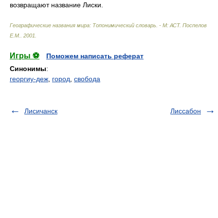
возвращают название Лиски.
Географические названия мира: Топонимический словарь. - М: АСТ
.
Поспелов
Е.М.
.
2001
.
Игры ⚽
Поможем написать реферат
Синонимы
:
георгиу-деж
,
город
,
свобода
Лисичанск
Лиссабон