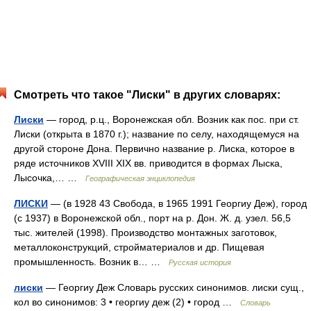
Смотреть что такое "Лиски" в других словарях:
Лиски
— город, р.ц., Воронежская обл. Возник как пос. при ст.
Лиски (открыта в 1870 г.); название по селу, находящемуся на
другой стороне Дона. Первично название р. Лиска, которое в
ряде источников XVIII XIX вв. приводится в формах Лыска,
Лысочка,… …
Географическая энциклопедия
ЛИСКИ
— (в 1928 43 Свобода, в 1965 1991 Георгиу Деж), город
(с 1937) в Воронежской обл., порт на р. Дон. Ж. д. узел. 56,5
тыс. жителей (1998). Производство монтажных заготовок,
металлоконструкций, стройматериалов и др. Пищевая
промышленность. Возник в… …
Русская история
лиски
— Георгиу Деж Словарь русских синонимов. лиски сущ.,
кол во синонимов: 3 • георгиу деж (2) • город …
Словарь