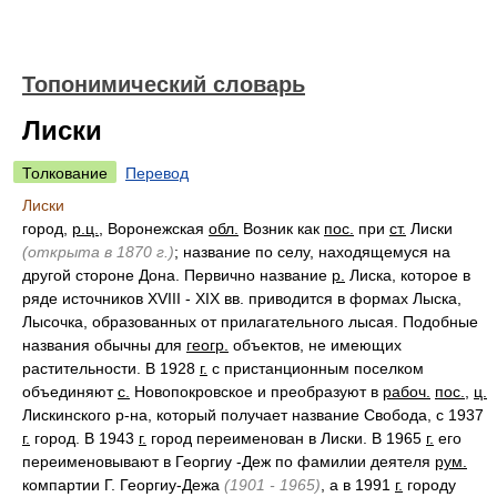
Топонимический словарь
Лиски
Толкование
Перевод
Лиски
город,
р.ц.
, Воронежская
обл.
Возник как
пос.
при
ст.
Лиски
(открыта в 1870 г.)
; название по селу, находящемуся на
другой стороне Дона. Первично название
р.
Лиска, которое в
ряде источников XVIII - XIX вв. приводится в формах Лыска,
Лысочка, образованных от прилагательного лысая. Подобные
названия обычны для
геогр.
объектов, не имеющих
растительности. В 1928
г.
с пристанционным поселком
объединяют
с.
Новопокровское и преобразуют в
рабоч.
пос.
,
ц.
Лискинского р-на, который получает название Свобода, с 1937
г.
город. В 1943
г.
город переименован в Лиски. В 1965
г.
его
переименовывают в Георгиу -Деж по фамилии деятеля
рум.
компартии Г. Георгиу-Дежа
(1901 - 1965)
, а в 1991
г.
городу