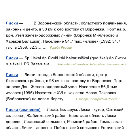
Лиски
— В Воронежской области, областного подчинения,
районный центр, в 98 км к юго востоку от Воронежа. Порт на р.
Дон. Узел железнодорожных линий (Воронеж Миллерово и
Харьков Балашов). Население 54,7 тыс. человек (1992; 34,7
тыс. в 1959; 52,3… …
Города России
Лиски
— Sp Liskai Ap Ліскі/Liski baltarusiškai (gudiškai) Ap Лиски
rusiškai L PR Baltarusija …
Pasaulio vietovardžiai. Internetinė duomenų bazė
Лиски
— Лиски, город в Воронежской области, центр
Лискинского района, в 98 км к юго востоку от Воронежа. Порт
на реке Дон. Железнодорожный узел. Население 56,6 тыс.
человек (1996).Известен с XVI в. как село Новая Покровка
(Бобровское) на левом берегу… …
Словарь "География России"
Лиски (значения)
— Лиски: Беларусь Лиски хутор, Озятский
сельсовет, Жабинковский район, Брестская область Лиски
деревня, Лисковский сельсовет, Речицкий район, Гомельская
область Лиски деревня, Поболовский сельсовет, Рогачевский